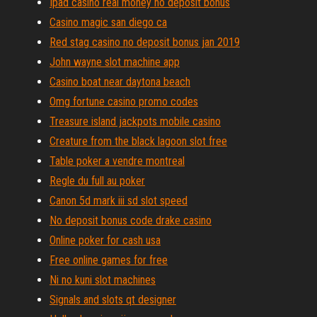
Ipad casino real money no deposit bonus
Casino magic san diego ca
Red stag casino no deposit bonus jan 2019
John wayne slot machine app
Casino boat near daytona beach
Omg fortune casino promo codes
Treasure island jackpots mobile casino
Creature from the black lagoon slot free
Table poker a vendre montreal
Regle du full au poker
Canon 5d mark iii sd slot speed
No deposit bonus code drake casino
Online poker for cash usa
Free online games for free
Ni no kuni slot machines
Signals and slots qt designer